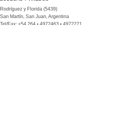
Rodríguez y Florida (5439)
San Martín, San Juan, Argentina
Tel/Fax: +54 264 • 4972463 • 4972271
Email:
contacto@putruele.com.ar
www.bodegaputruele.com
LINKS
Inicio
Tienda
Contacto
Política de privacidad
Términos y condiciones
REDES SOCIALES