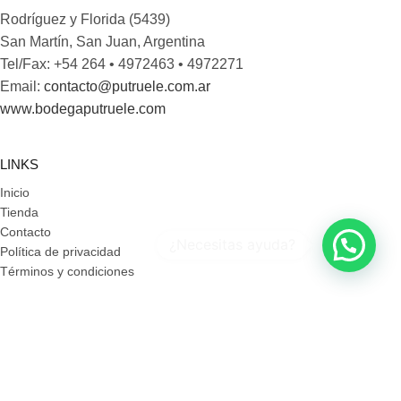
Rodríguez y Florida (5439)
San Martín, San Juan, Argentina
Tel/Fax: +54 264 • 4972463 • 4972271
Email:
contacto@putruele.com.ar
www.bodegaputruele.com
LINKS
Inicio
Tienda
Contacto
Política de privacidad
Términos y condiciones
REDES SOCIALES
Prohíbida la venta de alcohol a menores de 18 años
E-mail:
tienda@bodegapruele.com