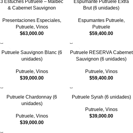
3 Estuches Putruele – Malbec
Espumante Putruele Extra
& Cabernet Sauvignon
Brut (6 unidades)
Presentaciones Especiales
,
Espumantes Putruele
,
Putruele
,
Vinos
Putruele
$
63,000.00
$
59,400.00
Putruele Sauvignon Blanc (6
Putruele RESERVA Cabernet
unidades)
Sauvignon (6 unidades)
Putruele
,
Vinos
Putruele
,
Vinos
$
39,000.00
$
59,400.00
Putruele Chardonnay (6
Putruele Syrah (6 unidades)
unidades)
Putruele
,
Vinos
Putruele
,
Vinos
$
39,000.00
$
39,000.00