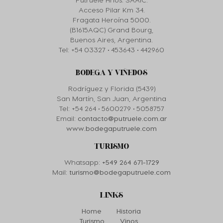
Acceso Pilar Km 34.
Fragata Heroína 5000.
(B1615AQC) Grand Bourg,
Buenos Aires, Argentina.
Tel: +54 03327 • 453643 • 442960
BODEGA Y VIÑEDOS
Rodríguez y Florida (5439)
San Martín, San Juan, Argentina
Tel: +54 264 • 5600279 • 5058757
Email:
contacto@putruele.com.ar
www.bodegaputruele.com
TURISMO
Whatsapp:
+549 264 671-1729
Mail:
turismo@bodegaputruele.com
LINKS
Home
Historia
Turismo
Vinos